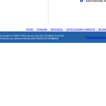
Бесплатная по
home
помощь
контакты
регистрация доменов
жела
|
|
|
|
Copyright © 2000~2002 geonic.net (tm). All rights reserved.
Туристическо
netcom.net.ua (tm)
Terms & Conditions
Powered by
.