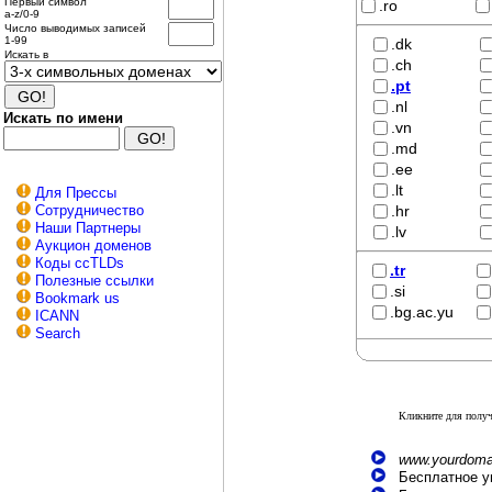
Первый символ
.ro
a-z/0-9
Число выводимых записей
1-99
.dk
Искать в
.ch
.pt
.nl
Искать по имени
.vn
.md
.ee
.lt
Для Прессы
Сотрудничество
.hr
Наши Партнеры
.lv
Аукцион доменов
Коды ccTLDs
.tr
Полезные ссылки
.si
Bookmark us
.bg.ac.yu
ICANN
Search
Кликните для полу
www.yourdoma
Бесплатное уп