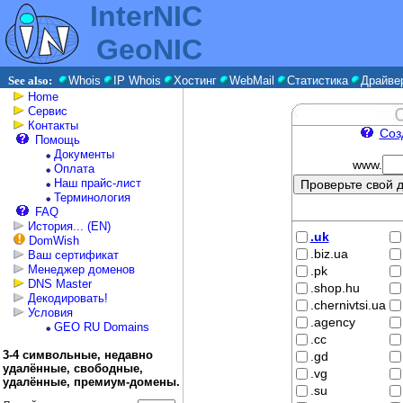
InterNIC
GeoNIC
See also:
Whois
IP Whois
Хостинг
WebMail
Статистика
Драйве
Home
Сервис
Контакты
Созд
Помощь
Документы
www.
Оплата
Наш прайс-лист
Терминология
FAQ
История... (EN)
.uk
DomWish
.biz.ua
Ваш сертификат
Менеджер доменов
.pk
DNS Master
.shop.hu
Декодировать!
.chernivtsi.ua
Условия
.agency
GEO RU Domains
.cc
3-4 символьные, недавно
.gd
удалённые, свободные,
.vg
удалённые, премиум-домены.
.su