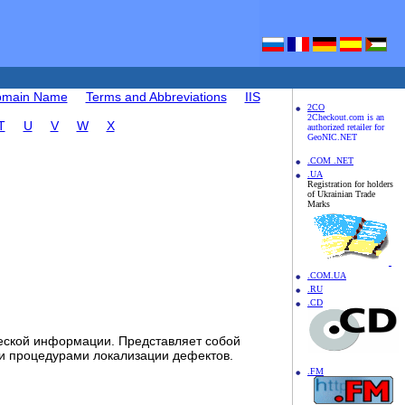
Domain Name
Terms and Abbreviations
IIS
2CO
2Checkout.com is an
T
U
V
W
X
authorized retailer for
GeoNIC.NET
.COM .NET
.UA
Registration for holders
of Ukrainian Trade
Marks
.COM.UA
.RU
.CD
ческой информации. Представляет собой
 и процедурами локализации дефектов.
.FM