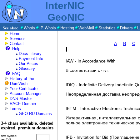
InterNIC
GeoNIC
See also:
Whois
IP Whois
Hosting
WebMail
Statistics
Drivers
L
Home
Services
A
B
C
Contact
I
Help
Docs Library
Payment Info
IAW - In Accordance With
Our Prices
Glossary
В соответствии с ч-л.
FAQ
History of the...
DomWish
IDIQ - Indefinite Delivery Indefinite Q
Your Certificate
Account Manager
Неопределенная доставка неопред
DNS Master
RACE Domain
IETM - Interactive Electronic Techn
Terms
GEO RU Domains
Интерактивная, интеллектуальная 
полное электронное техническое ру
3-4 chars available, deleted
expired, premium domains
first symbol
IFB - Invitation for Bid (Приглашени
a-z/0-9