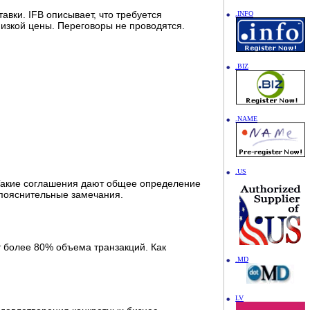
вки. IFB описывает, что требуется
.INFO
низкой цены. Переговоры не проводятся.
.BIZ
.NAME
.US
 Такие соглашения дают общее определение
я пояснительные замечания.
т более 80% объема транзакций. Как
.MD
LV