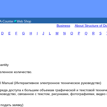
A-Counter
Web Shop
Business
About Structure of 
D
E
F
G
H
I
J
L
M
N
O
P
Q
R
S
uantity
еленное количество.
ical Manual (Интерактивное электронное техническое руководство)
среда доступа к большим объемам графической и текстовой техни
ководство, связанное с текстом, рисунками, фотографиями, видео
е подать заявку)